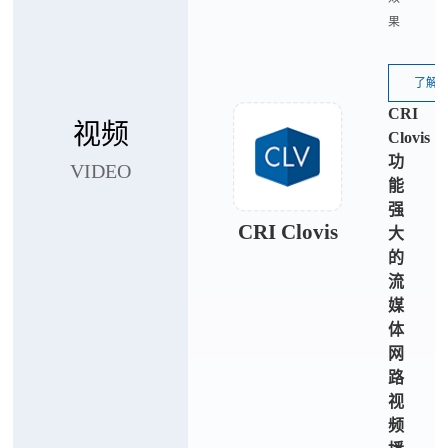
果
了解
CRI
视频
Clovis
功
VIDEO
能
强
CRI Clovis
大
的
流
媒
体
网
路
视
频