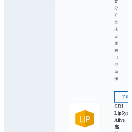
音
分
析
生
成
自
然
的
口
型
动
作
了解
CRI
LipSync
Alive
高