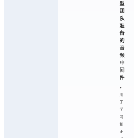
型
团
队
准
备
的
音
频
中
间
件
●
用
于
学
习
和
正