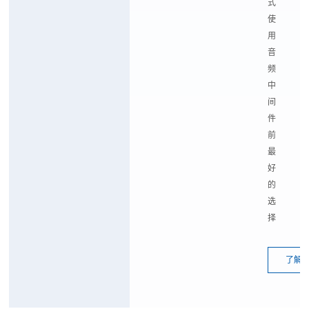
式
使
用
音
频
中
间
件
前
最
好
的
选
择
了解