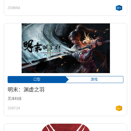
25/09/04
口型
游戏
明末：渊虚之羽
灵泽科技
25/07/24