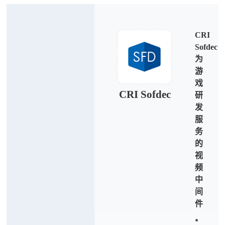
CRI
Sofdec
为
游
戏
CRI Sofdec
研
发
服
务
的
视
频
中
间
件
●