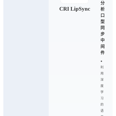
分
CRI LipSync
析
口
型
同
步
中
间
件
●
利
用
深
度
学
习
的
语