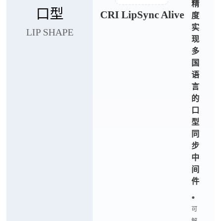
精
口型
CRI LipSync Alive
度
实
LIP SHAPE
现
多
国
语
言
的
口
型
同
步
中
间
件
●
可