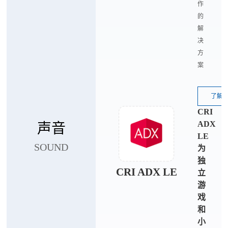
作
的
解
决
方
案
了解
CRI
ADX
声音
LE
SOUND
为
独
CRI ADX LE
立
游
戏
和
小