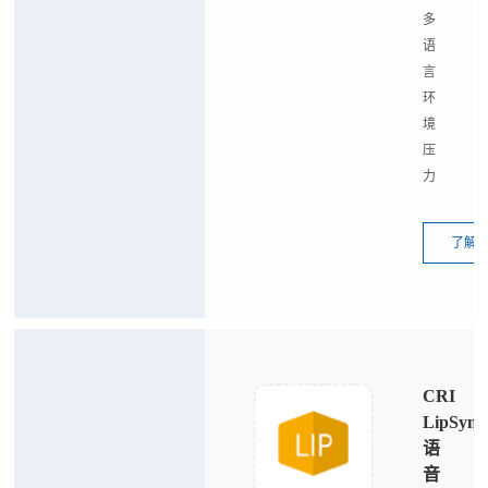
多
语
言
环
境
压
力
了解
CRI
LipSync
语
音