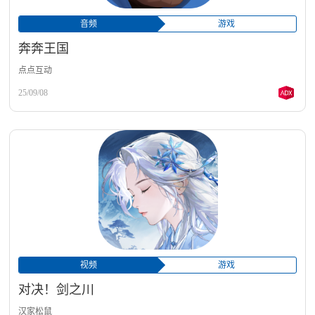
音频
游戏
奔奔王国
点点互动
25/09/08
视频
游戏
对决！剑之川
汉家松鼠