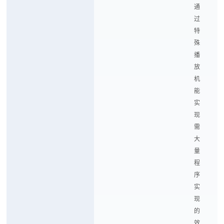
通
过
特
殊
播
放
机
能
实
现
需
大
量
程
序
实
现
的
效