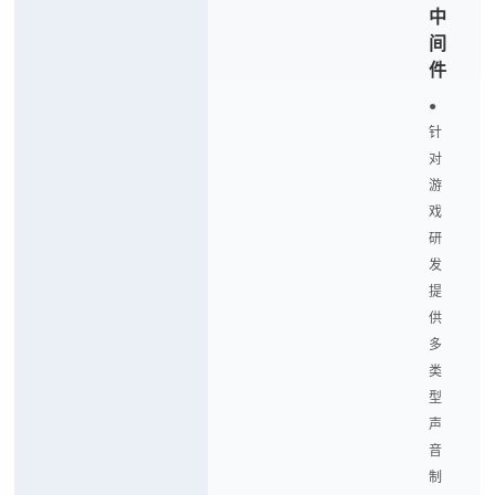
中
间
件
●
针
对
游
戏
研
发
提
供
多
类
型
声
音
制