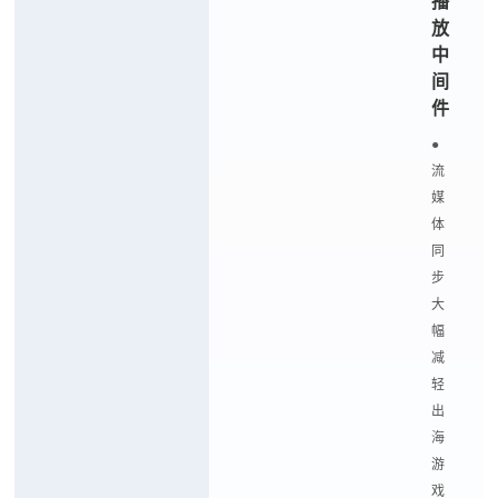
播
放
中
间
件
●
流
媒
体
同
步
大
幅
减
轻
出
海
游
戏