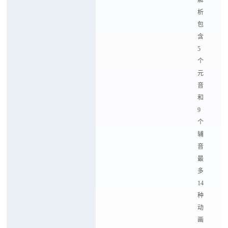
解
析
包
含
5
个
元
音
和
9
个
辅
音
最
多
14
种
动
画