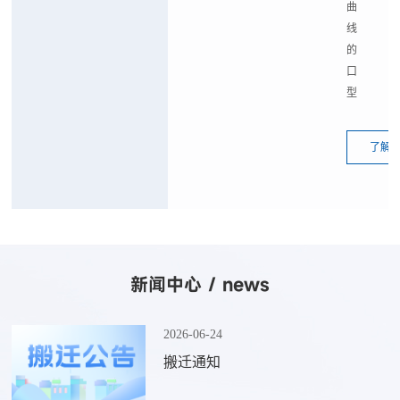
曲
线
的
口
型
了解
新闻中心 / news
2026-06-24
搬迁通知